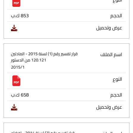
الحجم
853 ك.ب
عرض وتحميل
اسم الملف
قرار تفسير رقم (1) لسنة 2015 - المادتين
120.121 من الدستور
2015/1
النوع
الحجم
658 ك.ب
عرض وتحميل