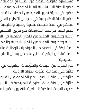
مستشارة قانونية للعديد من المشاريع الدولية 2017-2020
عضو اللجنة الاستشارية العليا لحكماء جامعة ال البيت
عضو في هيئة تحرير العديد من المجلات القانونية
عضو اللجنة الاكاديمية في مجلس التعليم العالي
محكم في عدة مجلات علمية وطنية واقليمية
عضو لجنة مراجعة التشريعات مع فريق التنسيق الحكومي لحقوق الانسان
رئاسة وعضوية العديد من اللجان العلمية في التعليم العالي و الجا
رئاسة وعضوية العديد من اللجان الادارية والمجالس التأديبية و ال
المشاركة في العديد من المؤتمرات الوطنية والاقليمية والعالمية
المناقشة و الإشراف على عدد من رسائل الماجستير والدكتوراة و ا
الاقليمية.
نشر العديد من الابحاث والمؤلفات القانونية في مجال القانون ال
حائزة على ميدالية مئوية الدولة الاردنية
حائزة على بعثة برنامج الامم المتحدة في القانون الدولي في لاهاي 9
حائزة على بعثة وزارة الخارجية الامريكية في السياسة الخارجية في جام
صدرت الارادة الملكية السامية بالتعيين عضو المحكمة الدستورية بتاريخ 16