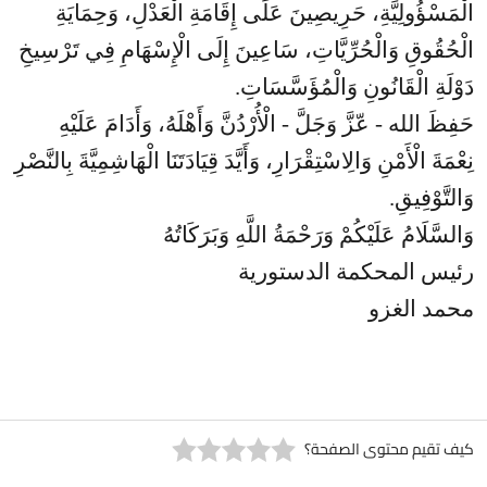
الْمَسْؤُولِيَّةِ، حَرِيصِينَ عَلَى إِقَامَةِ الْعَدْلِ، وَحِمَايَةِ
الْحُقُوقِ وَالْحُرِّيَّاتِ، سَاعِينَ إِلَى الْإِسْهَامِ فِي تَرْسِيخِ
دَوْلَةِ الْقَانُونِ وَالْمُؤَسَّسَاتِ
.
حَفِظَ الله - عّزَّ وَجَلَّ - الْأُرْدُنَّ وَأَهْلَهُ، وَأَدَامَ عَلَيْهِ
نِعْمَةَ الْأَمْنِ وَالِاسْتِقْرَارِ، وَأَيَّدَ قِيَادَتَنَا الْهَاشِمِيَّةَ بِالنَّصْرِ
وَالتَّوْفِيقِ.
وَالسَّلَامُ عَلَيْكُمْ وَرَحْمَةُ اللَّهِ وَبَرَكَاتُهُ
رئيس المحكمة الدستورية
محمد الغزو
كيف تقيم محتوى الصفحة؟