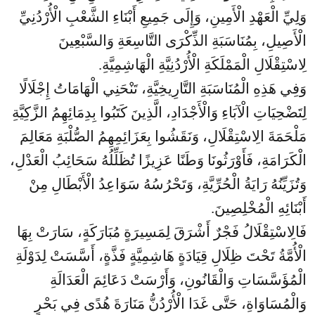
وَلِيِّ الْعَهْدِ الْأَمِينِ، وَإِلَى جَمِيعِ أَبْنَاءِ الشَّعْبِ الْأُرْدُنِيِّ
الْأَصِيلِ، بِمُنَاسَبَةِ الذِّكْرَى التَّاسِعَةِ وَالسَّبْعِينَ
لِاسْتِقْلَالِ الْمَمْلَكَةِ الْأُرْدُنِيَّةِ الْهَاشِمِيَّةِ.
وَفِي هَذِهِ الْمُنَاسَبَةِ التَّارِيخِيَّةِ، تَنْحَنِي الْهَامَاتُ إِجْلَالًا
لِتَضْحِيَاتِ الْآبَاءِ وَالْأَجْدَادِ، الَّذِينَ كَتَبُوا بِدِمَائِهِمُ الزَّكِيَّةِ
مَلْحَمَةَ الِاسْتِقْلَالِ، وَنَقَشُوا بِعَزَائِمِهِمُ الصُّلْبَةِ مَعَالِمَ
الْكَرَامَةِ، فَأَوْرَثُونَا وَطَنًا عَزِيزًا تُظَلِّلُهُ سَحَائِبُ الْعَدْلِ،
وَتُزَيِّنُهُ رَايَةُ الْحُرِّيَّةِ، وَتَحْرُسُهُ سَوَاعِدُ الْأَبْطَالِ مِنْ
أَبْنَائِهِ الْمُخْلِصِينَ
.
فَالِاسْتِقْلَالُ فَجْرٌ أَشْرَقَ لِمَسِيرَةٍ مُبَارَكَةٍ، سَارَتْ بِهَا
الْأُمَّةُ تَحْتَ ظِلَالِ قِيَادَةٍ هَاشِمِيَّةٍ فَذَّةٍ، أَسَّسَتْ لِدَوْلَةِ
الْمُؤَسَّسَاتِ وَالْقَانُونِ، وَأَرْسَتْ دَعَائِمَ الْعَدَالَةِ
وَالْمُسَاوَاةِ، حَتَّى غَدَا الْأُرْدُنُّ مَنَارَةَ هُدًى فِي بَحْرٍ