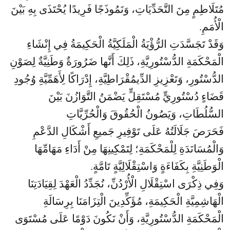
مُتَلَاطِمٍ مِنَ التَّحَدِّيَاتِ، وَنَمُوذَجًا فَرِيدًا يُحْتَذَى بِهِ بَيْنَ
الْأُمَمِ.
وَقَدْ تَجَسَّدَتِ الرُّؤْيَةُ الْمَلَكِيَّةُ الْحَكِيمَةُ فِي إِنْشَاءِ
الْمَحْكَمَةِ الدُّسْتُورِيَّةِ، ذَلِكَ أَنَّها ضَرُورَةٌ وَطَنِيَّةٌ لِصَوْنِ
الدُّسْتُورِ، وَتَعْزِيزِ الدِّيمُقْرَاطِيَّةِ، إِدْرَاكًا لِأَهَمِّيَّةِ وُجُودِ
قَضَاءٍ دُسْتُورِيٍّ مُسْتَقِلٍّ يَضْمَنُ التَّوَازُنَ بَيْنَ
السُّلُطَاتِ، وَيَصُونُ الْحُقُوقَ وَالْحُرِّيَّاتِ
فَحَرَصَ جَلَالَتُهُ عَلَى تَوْفِيرِ جَميعِ أَشْكَالِ الدَّعْمِ
وَالْمُسَانَدَةِ لِلْمَحْكَمَةِ؛ لِتَمْكِينِهَا مِنْ أَدَاءِ مَهَامِّهَا
الْوَطَنِيَّةِ بِكَفَاءَةٍ وَاسْتِقْلَالِيَّةٍ تَامَّةٍ.
وَفِي ذِكْرَى اسْتِقْلَالِ الْأُرْدُنِّ، نُجَدِّدُ الْعَهْدَ لِقِيَادَتِنَا
الْهَاشِمِيَّةِ الْحَكِيمَةِ، مُؤَكِّدِينَ الْتِزَامَنَا بِرِسَالَةِ
الْمَحْكَمَةِ الدُّسْتُورِيَّةِ، وَأَنْ نَكُونَ دَوْمًا عَلَى مُسْتَوَى