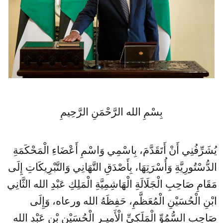
بِسْمِ الله الرَّحْمَنِ الرَّحِيمِ
يُشَرِّفُنِي أَنْ أَتَقَدَّمَ، بِاسْمِي وَاسْمِ أَعْضَاءِ الْمَحْكَمَةِ
الدُّسْتُورِيَّةِ وَأُسْرَتِهَا، بِأَصْدَقِ التَّهَانِي وَالتَّبْرِيكَاتِ إِلَى
مَقَامِ صَاحِبِ الْجَلَالَةِ الْهَاشِمِيَّةِ الْمَلِكِ عَبْدِ الله الثَّانِي
ابْنِ الْحُسَيْنِ الْمُعَظَّمِ، حَفِظَهُ الله ورعاه، وَإِلَى
صَاحِبِ السُّمُوِّ الْمَلَكِيِّ الْأَمِيـرِ الْحُسَيْنِ بْنِ عَبْدِ الله