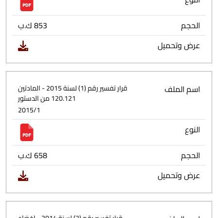
الحجم
853 ك.ب
عرض وتحميل
اسم الملف
قرار تفسير رقم (1) لسنة 2015 - المادتين
120.121 من الدستور
2015/1
النوع
الحجم
658 ك.ب
عرض وتحميل